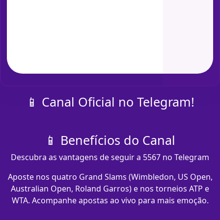
📱 Canal Oficial no Telegram!
📱 Benefícios do Canal
Descubra as vantagens de seguir a 5567 no Telegram
Aposte nos quatro Grand Slams (Wimbledon, US Open,
Australian Open, Roland Garros) e nos torneios ATP e
WTA. Acompanhe apostas ao vivo para mais emoção.