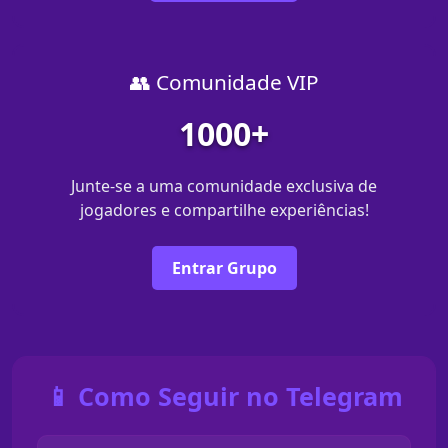
👥 Comunidade VIP
1000+
Junte-se a uma comunidade exclusiva de
jogadores e compartilhe experiências!
Entrar Grupo
📱 Como Seguir no Telegram