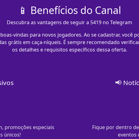
📱 Benefícios do Canal
Descubra as vantagens de seguir a 5419 no Telegram
 boas-vindas para novos jogadores. Ao se cadastrar, você p
das grátis em caça-níqueis. É sempre recomendado verifica
os detalhes e requisitos específicos dessa oferta.
sivos
📢 Notí
m, promoções especiais
Fique por dentro d
s únicos!
eventos 