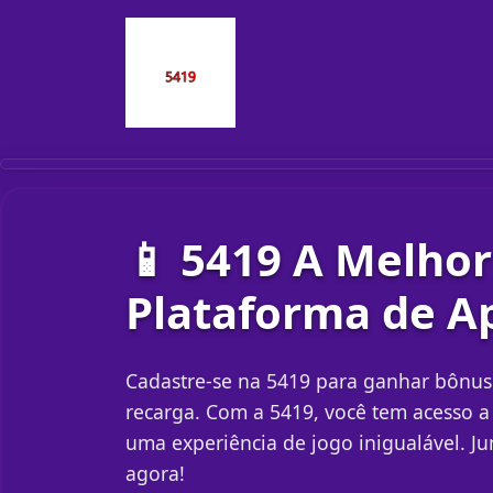
📱 5419 A Melhor
Plataforma de A
Cadastre-se na 5419 para ganhar bônus
recarga. Com a 5419, você tem acesso a
uma experiência de jogo inigualável. J
agora!