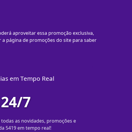
oderá aproveitar essa promoção exclusiva,
r a página de promoções do site para saber
cias em Tempo Real
24/7
e todas as novidades, promoções e
da 5419 em tempo real!