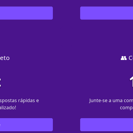
reto
👥 
t
espostas rápidas e
Junte-se a uma com
lizado!
compa
e