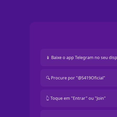
📱 Baixe o app Telegram no seu disp
🔍 Procure por "@5419Oficial"
👆 Toque em "Entrar" ou "Join"