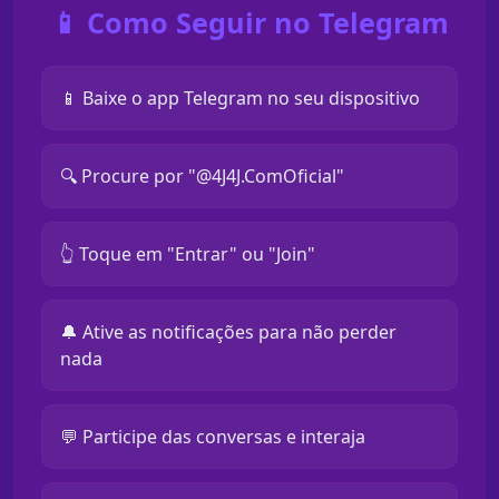
📱 Como Seguir no Telegram
📱 Baixe o app Telegram no seu dispositivo
🔍 Procure por "@4J4J.ComOficial"
👆 Toque em "Entrar" ou "Join"
🔔 Ative as notificações para não perder
nada
💬 Participe das conversas e interaja