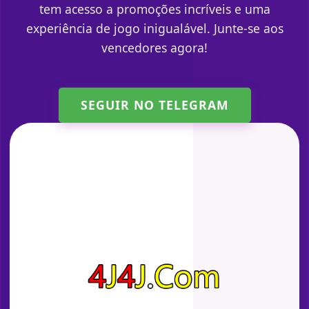
tem acesso a promoções incríveis e uma
experiência de jogo inigualável. Junte-se aos
vencedores agora!
SEGUIR NO TELEGRAM