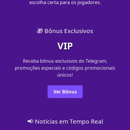
escolha certa para os jogadores.
🎁 Bônus Exclusivos
VIP
Receba bônus exclusivos do Telegram,
promoções especiais e códigos promocionais
únicos!
Ver Bônus
📢 Notícias em Tempo Real