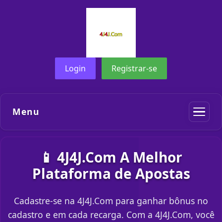
Login
Registrar-se
Menu
📱 4J4J.Com A Melhor
Plataforma de Apostas
Cadastre-se na 4J4J.Com para ganhar bônus no
cadastro e em cada recarga. Com a 4J4J.Com, você