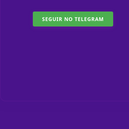
SEGUIR NO TELEGRAM