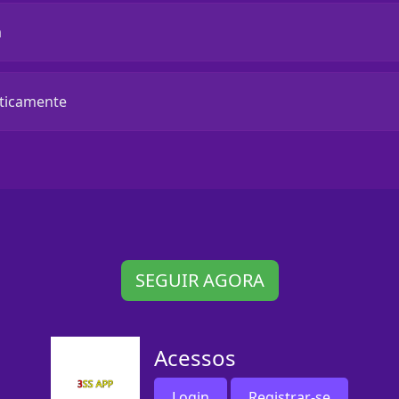
a
aticamente
SEGUIR AGORA
Acessos
Login
Registrar-se