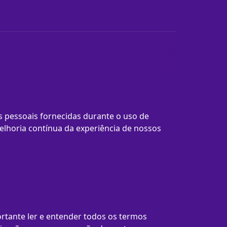
s pessoais fornecidas durante o uso de
elhoria contínua da experiência de nossos
rtante ler e entender todos os termos