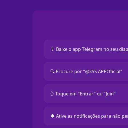
📱 Baixe o app Telegram no seu disp
🔍 Procure por "@3SS APPOficial"
👆 Toque em "Entrar" ou "Join"
🔔 Ative as notificações para não p