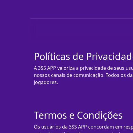
Políticas de Privacida
A 3SS APP valoriza a privacidade de seus u
nossos canais de comunicação. Todos os dad
jogadores.
Termos e Condições
Os usuários da 3SS APP concordam em respei