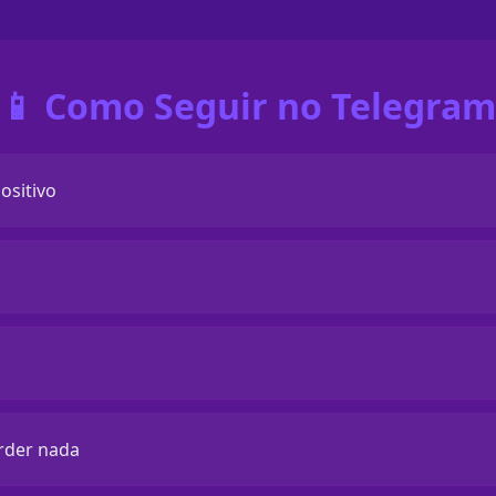
📱 Como Seguir no Telegram
ositivo
erder nada