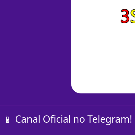
📱 Canal Oficial no Telegram!