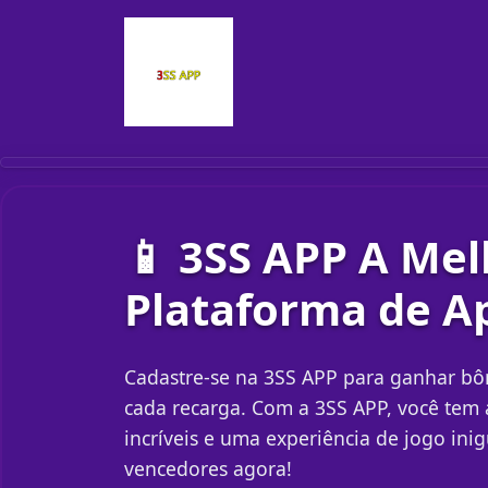
📱 3SS APP A Mel
Plataforma de A
Cadastre-se na 3SS APP para ganhar bô
cada recarga. Com a 3SS APP, você tem
incríveis e uma experiência de jogo inig
vencedores agora!