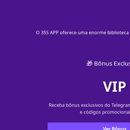
O 3SS APP oferece uma enorme biblioteca d
🎁 Bônus Exclu
VIP
Receba bônus exclusivos do Telegra
e códigos promocionai
Ver Bônus