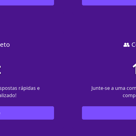
reto
👥 
t
espostas rápidas e
Junte-se a uma com
lizado!
compa
e