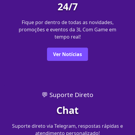
24/7
Fique por dentro de todas as novidades,
promoções e eventos da 3L Com Game em
tempo real!
Ver Notícias
💬 Suporte Direto
Chat
Suporte direto via Telegram, respostas rápidas e
atendimento personalizado!