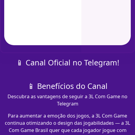
📱 Canal Oficial no Telegram!
📱 Benefícios do Canal
Descubra as vantagens de seguir a 3L Com Game no
Telegram
Para aumentar a emoção dos jogos, a 3L Com Game
continua otimizando o design das jogabilidades — a 3L
Com Game Brasil quer que cada jogador jogue com