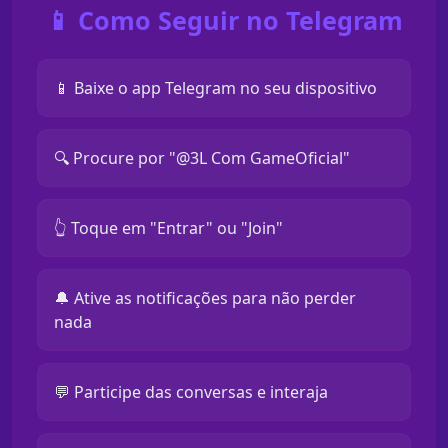
📱 Como Seguir no Telegram
📱 Baixe o app Telegram no seu dispositivo
🔍 Procure por "@3L Com GameOficial"
👆 Toque em "Entrar" ou "Join"
🔔 Ative as notificações para não perder
nada
💬 Participe das conversas e interaja