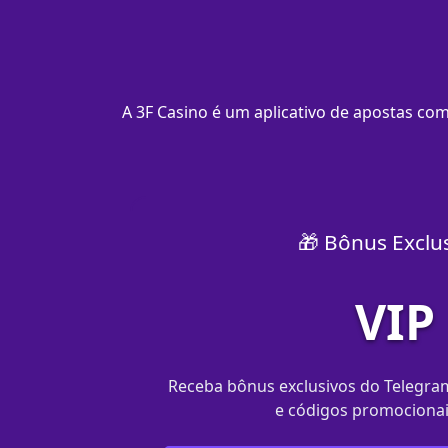
A 3F Casino é um aplicativo de apostas com
🎁 Bônus Exclu
VIP
Receba bônus exclusivos do Telegra
e códigos promocionai