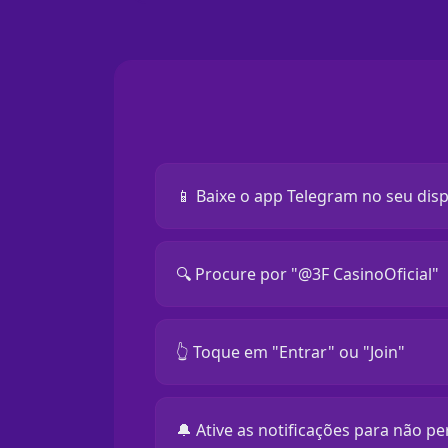
📱 Baixe o app Telegram no seu disp
🔍 Procure por "@3F CasinoOficial"
👆 Toque em "Entrar" ou "Join"
🔔 Ative as notificações para não p