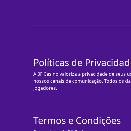
Políticas de Privacida
A 3F Casino valoriza a privacidade de seus
nossos canais de comunicação. Todos os dad
jogadores.
Termos e Condições