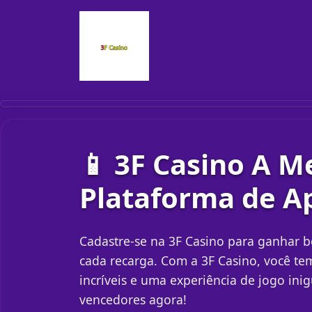
📱 3F Casino A M
Plataforma de A
Cadastre-se na 3F Casino para ganhar 
cada recarga. Com a 3F Casino, você t
incríveis e uma experiência de jogo inig
vencedores agora!