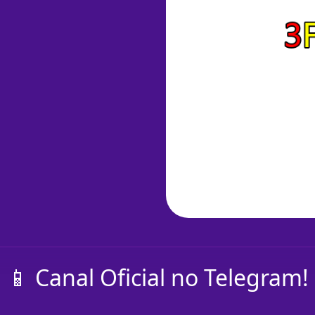
📱 Canal Oficial no Telegram!