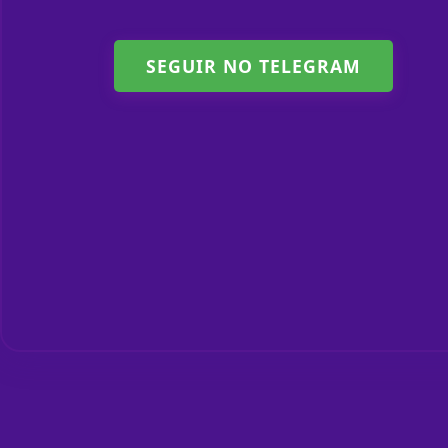
SEGUIR NO TELEGRAM