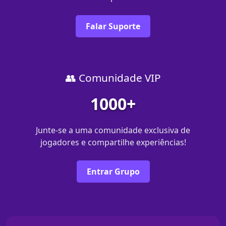
Falar Suporte
👥 Comunidade VIP
1000+
Junte-se a uma comunidade exclusiva de
jogadores e compartilhe experiências!
Entrar Grupo