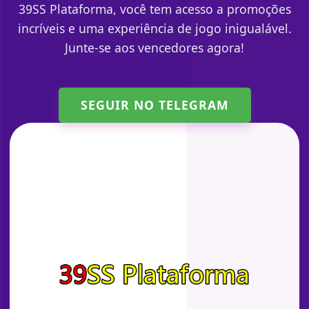
39SS Plataforma, você tem acesso a promoções
incríveis e uma experiência de jogo inigualável.
Junte-se aos vencedores agora!
SEGUIR NO TELEGRAM