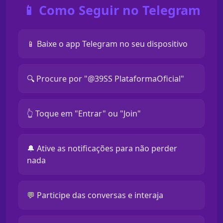
📱 Como Seguir no Telegram
📱 Baixe o app Telegram no seu dispositivo
🔍 Procure por "@39SS PlataformaOficial"
👆 Toque em "Entrar" ou "Join"
🔔 Ative as notificações para não perder
nada
💬 Participe das conversas e interaja