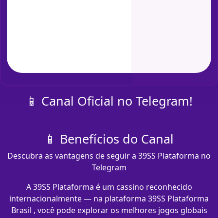
📱 Canal Oficial no Telegram!
📱 Benefícios do Canal
Descubra as vantagens de seguir a 39SS Plataforma no
Telegram
A 39SS Plataforma é um cassino reconhecido
internacionalmente — na plataforma 39SS Plataforma
Brasil , você pode explorar os melhores jogos globais