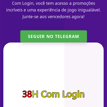
Com Login, você tem acesso a promoções
incríveis e uma experiência de jogo inigualável.
Junte-se aos vencedores agora!
SEGUIR NO TELEGRAM