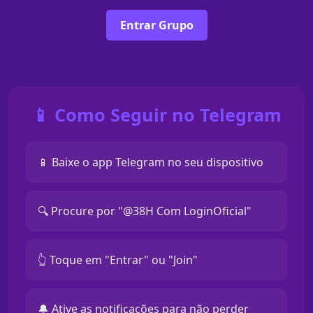
Entrar Grupo
📱 Como Seguir no Telegram
📱 Baixe o app Telegram no seu dispositivo
🔍 Procure por "@38H Com LoginOficial"
👆 Toque em "Entrar" ou "Join"
🔔 Ative as notificações para não perder