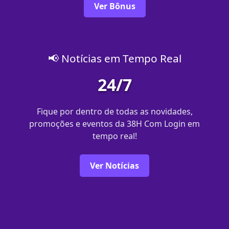
Ver Bônus
📢 Notícias em Tempo Real
24/7
Fique por dentro de todas as novidades,
promoções e eventos da 38H Com Login em
tempo real!
Ver Notícias