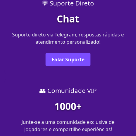
💬 Suporte Direto
Chat
Suporte direto via Telegram, respostas rápidas e
atendimento personalizado!
Falar Suporte
👥 Comunidade VIP
1000+
Junte-se a uma comunidade exclusiva de
jogadores e compartilhe experiências!