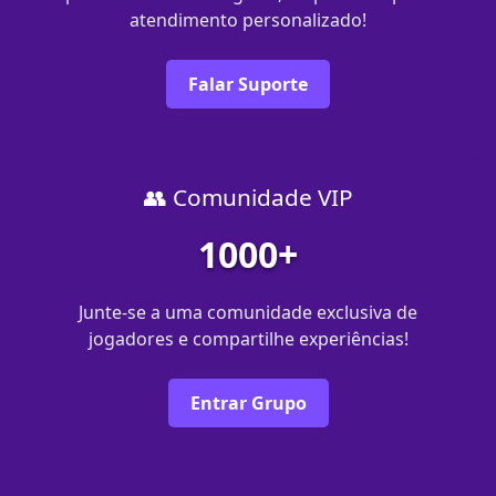
atendimento personalizado!
Falar Suporte
👥 Comunidade VIP
1000+
Junte-se a uma comunidade exclusiva de
jogadores e compartilhe experiências!
Entrar Grupo