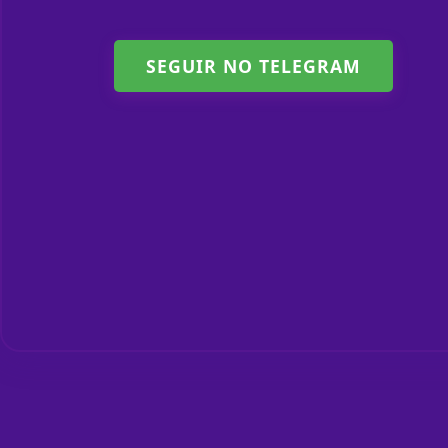
SEGUIR NO TELEGRAM