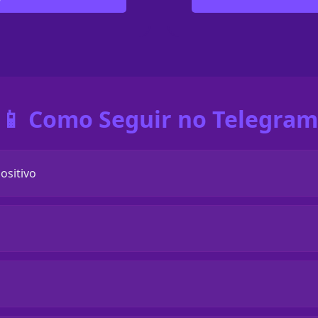
📱 Como Seguir no Telegram
ositivo