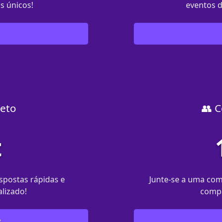
s únicos!
eventos d
reto
👥 
t
espostas rápidas e
Junte-se a uma com
lizado!
compa
e