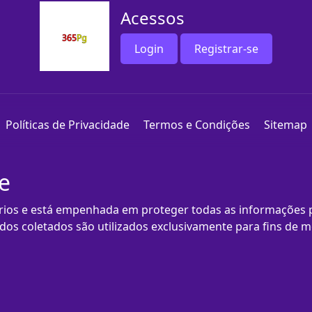
Acessos
Login
Registrar-se
Políticas de Privacidade
Termos e Condições
Sitemap
de
ários e está empenhada em proteger todas as informações 
os coletados são utilizados exclusivamente para fins de m