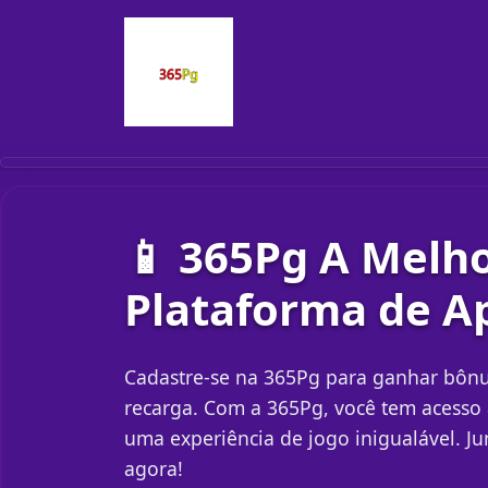
📱 365Pg A Melh
Plataforma de A
Cadastre-se na 365Pg para ganhar bônu
recarga. Com a 365Pg, você tem acesso 
uma experiência de jogo inigualável. J
agora!