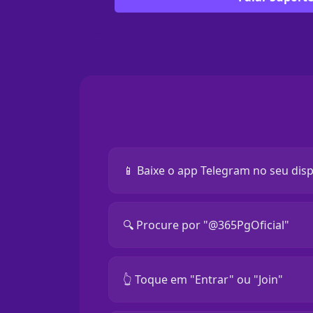
📱 Baixe o app Telegram no seu disp
🔍 Procure por "@365PgOficial"
👆 Toque em "Entrar" ou "Join"