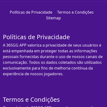
Políticas de Privacidade
Termos e Condições
Sitemap
Políticas de Privacidade
A 365GG APP valoriza a privacidade de seus usuários e
está empenhada em proteger todas as informações
pessoais fornecidas durante o uso de nossos canais de
comunicação. Todos os dados coletados são utilizados
exclusivamente para fins de melhoria contínua da
experiência de nossos jogadores.
Termos e Condições