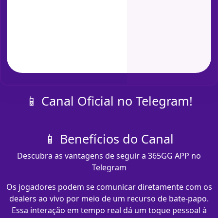
📱 Canal Oficial no Telegram!
📱 Benefícios do Canal
Descubra as vantagens de seguir a 365GG APP no
Telegram
Os jogadores podem se comunicar diretamente com os
dealers ao vivo por meio de um recurso de bate-papo.
Essa interação em tempo real dá um toque pessoal à