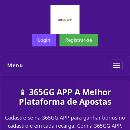
Login
Registrar-se
Menu
📱 365GG APP A Melhor
Plataforma de Apostas
Cadastre-se na 365GG APP para ganhar bônus no
cadastro e em cada recarga. Com a 365GG APP,