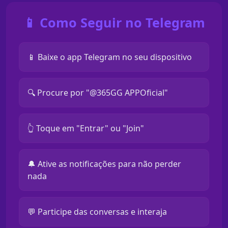
📱 Como Seguir no Telegram
📱 Baixe o app Telegram no seu dispositivo
🔍 Procure por "@365GG APPOficial"
👆 Toque em "Entrar" ou "Join"
🔔 Ative as notificações para não perder
nada
💬 Participe das conversas e interaja