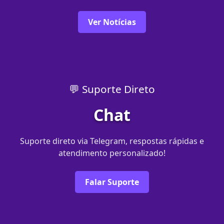
Ver Notícias
💬 Suporte Direto
Chat
Suporte direto via Telegram, respostas rápidas e
atendimento personalizado!
Falar Suporte