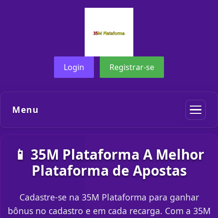
Login
Registrar-se
Menu
📱 35M Plataforma A Melhor
Plataforma de Apostas
Cadastre-se na 35M Plataforma para ganhar
bônus no cadastro e em cada recarga. Com a 35M