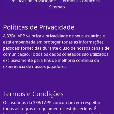
Políticas de Privacidade
Termos e Condições
Sitemap
Políticas de Privacidade
A 33Brl APP valoriza a privacidade de seus usuários e
está empenhada em proteger todas as informações
pessoais fornecidas durante o uso de nossos canais de
comunicação. Todos os dados coletados são utilizados
exclusivamente para fins de melhoria contínua da
experiência de nossos jogadores.
Termos e Condições
Os usuários da 33Brl APP concordam em respeitar
todas as regras e regulamentos estabelecidos. É