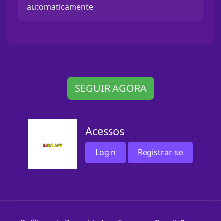
automaticamente
SEGUIR AGORA
Acessos
Login
Registrar-se