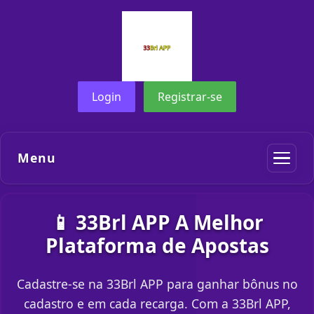
Login
Registrar-se
Menu
📱 33Brl APP A Melhor
Plataforma de Apostas
Cadastre-se na 33Brl APP para ganhar bônus no
cadastro e em cada recarga. Com a 33Brl APP,