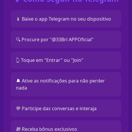
📱 Baixe o app Telegram no seu dispositivo
🔍 Procure por "@33Brl APPOficial"
👆 Toque em "Entrar" ou "Join"
🔔 Ative as notificações para não perder
nada
💬 Participe das conversas e interaja
🎁 Receba bônus exclusivos