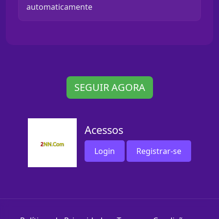
automaticamente
SEGUIR AGORA
Acessos
Login
Registrar-se