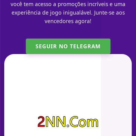
você tem acesso a promoções incríveis e uma
experiência de jogo inigualável. Junte-se aos
vencedores agora!
SEGUIR NO TELEGRAM