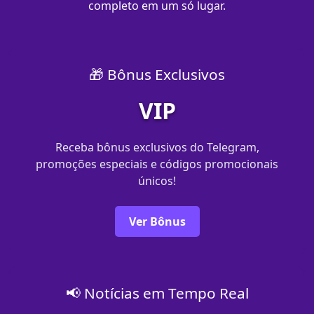
completo em um só lugar.
🎁 Bônus Exclusivos
VIP
Receba bônus exclusivos do Telegram,
promoções especiais e códigos promocionais
únicos!
Ver Bônus
📢 Notícias em Tempo Real