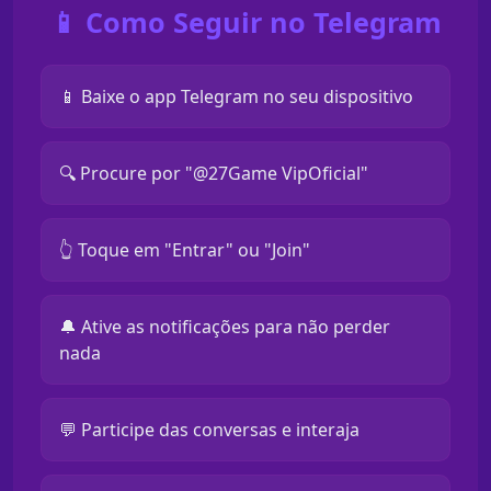
📱 Como Seguir no Telegram
📱 Baixe o app Telegram no seu dispositivo
🔍 Procure por "@27Game VipOficial"
👆 Toque em "Entrar" ou "Join"
🔔 Ative as notificações para não perder
nada
💬 Participe das conversas e interaja