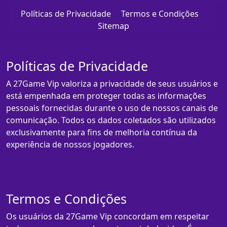
Políticas de Privacidade
Termos e Condições
Sitemap
Políticas de Privacidade
A 27Game Vip valoriza a privacidade de seus usuários e
está empenhada em proteger todas as informações
pessoais fornecidas durante o uso de nossos canais de
comunicação. Todos os dados coletados são utilizados
exclusivamente para fins de melhoria contínua da
experiência de nossos jogadores.
Termos e Condições
Os usuários da 27Game Vip concordam em respeitar