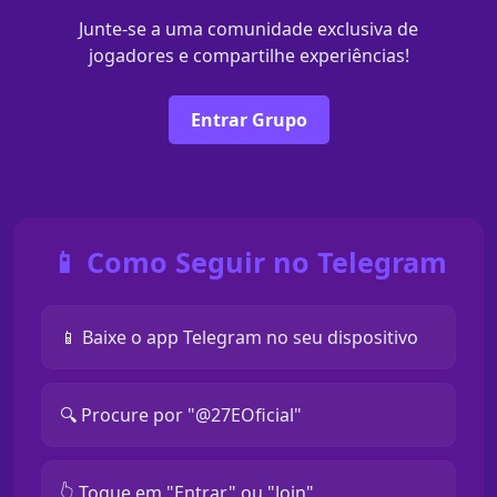
Junte-se a uma comunidade exclusiva de
jogadores e compartilhe experiências!
Entrar Grupo
📱 Como Seguir no Telegram
📱 Baixe o app Telegram no seu dispositivo
🔍 Procure por "@27EOficial"
👆 Toque em "Entrar" ou "Join"