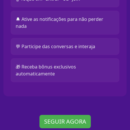
🔔 Ative as notificações para não perder
nada
💬 Participe das conversas e interaja
🎁 Receba bônus exclusivos
automaticamente
SEGUIR AGORA