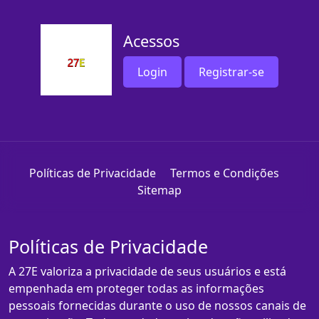
Acessos
Login
Registrar-se
Políticas de Privacidade
Termos e Condições
Sitemap
Políticas de Privacidade
A 27E valoriza a privacidade de seus usuários e está
empenhada em proteger todas as informações
pessoais fornecidas durante o uso de nossos canais de