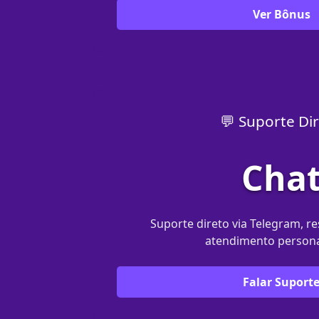
Ver Bônus
💬 Suporte Di
Cha
Suporte direto via Telegram, r
atendimento persona
Falar Suport