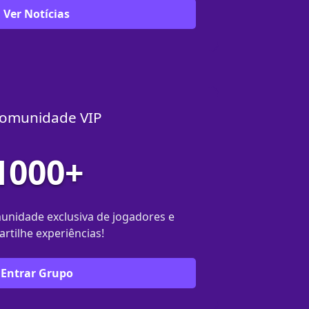
Ver Notícias
Comunidade VIP
1000+
unidade exclusiva de jogadores e
rtilhe experiências!
Entrar Grupo