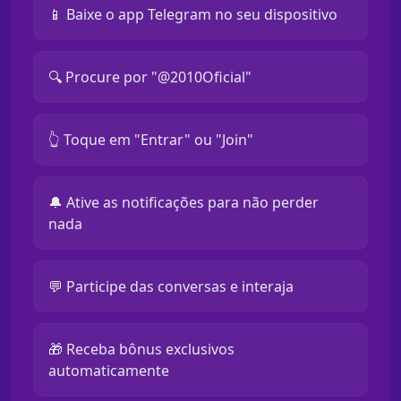
📱 Baixe o app Telegram no seu dispositivo
🔍 Procure por "@2010Oficial"
👆 Toque em "Entrar" ou "Join"
🔔 Ative as notificações para não perder
nada
💬 Participe das conversas e interaja
🎁 Receba bônus exclusivos
automaticamente