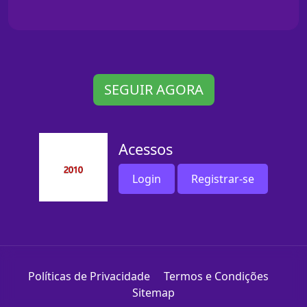
SEGUIR AGORA
Acessos
Login
Registrar-se
Políticas de Privacidade
Termos e Condições
Sitemap