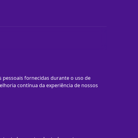
s pessoais fornecidas durante o uso de
elhoria contínua da experiência de nossos