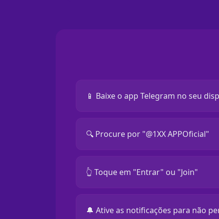
📱 Baixe o app Telegram no seu disp
🔍 Procure por "@1XX APPOficial"
👆 Toque em "Entrar" ou "Join"
🔔 Ative as notificações para não p