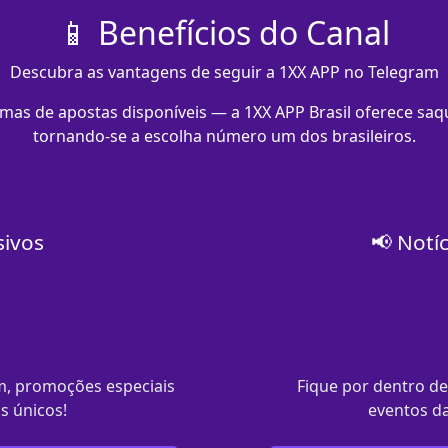
📱 Benefícios do Canal
Descubra as vantagens de seguir a 1XX APP no Telegram
as de apostas disponíveis — a 1XX APP Brasil oferece saqu
tornando-se a escolha número um dos brasileiros.
sivos
📢 Notí
m, promoções especiais
Fique por dentro d
s únicos!
eventos d