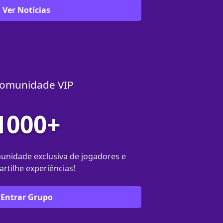
Ver Notícias
Comunidade VIP
1000+
unidade exclusiva de jogadores e
rtilhe experiências!
Entrar Grupo