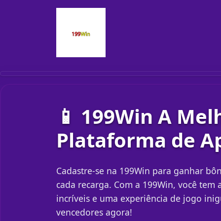
📱 199Win A Mel
Plataforma de A
Cadastre-se na 199Win para ganhar bôn
cada recarga. Com a 199Win, você tem 
incríveis e uma experiência de jogo inig
vencedores agora!