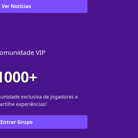
Ver Notícias
Comunidade VIP
1000+
unidade exclusiva de jogadores e
rtilhe experiências!
Entrar Grupo