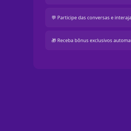
💬 Participe das conversas e interaj
🎁 Receba bônus exclusivos autom