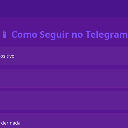
📱 Como Seguir no Telegram
ositivo
erder nada