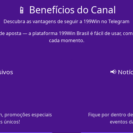
📱 Benefícios do Canal
Descubra as vantagens de seguir a 199Win no Telegram
e aposta — a plataforma 199Win Brasil é fácil de usar, com 
cada momento.
sivos
📢 Notí
m, promoções especiais
Fique por dentro d
s únicos!
eventos d