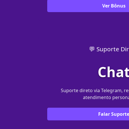
Ver Bônus
💬 Suporte Di
Cha
Suporte direto via Telegram, r
atendimento persona
Falar Suport