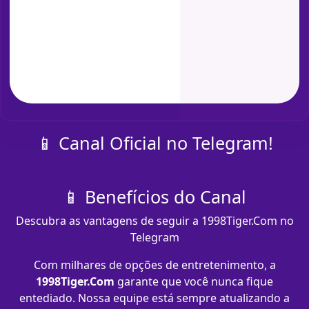
📱 Canal Oficial no Telegram!
📱 Benefícios do Canal
Descubra as vantagens de seguir a 1998Tiger.Com no
Telegram
Com milhares de opções de entretenimento, a
1998Tiger.Com
garante que você nunca fique
entediado. Nossa equipe está sempre atualizando a