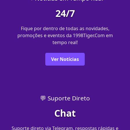
24/7
Fique por dentro de todas as novidades,
promoções e eventos da 1998Tiger.Com em
tempo real!
Ver Notícias
💬 Suporte Direto
Chat
Suporte direto via Telegram, respostas rápidas e