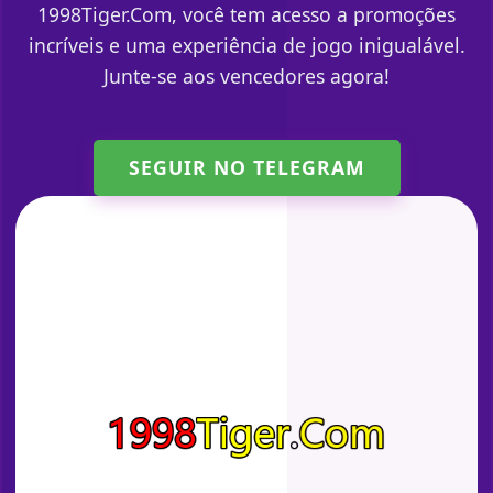
1998Tiger.Com, você tem acesso a promoções
incríveis e uma experiência de jogo inigualável.
Junte-se aos vencedores agora!
SEGUIR NO TELEGRAM