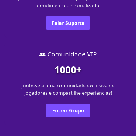
atendimento personalizado!
Falar Suporte
👥 Comunidade VIP
1000+
Junte-se a uma comunidade exclusiva de
jogadores e compartilhe experiências!
Entrar Grupo