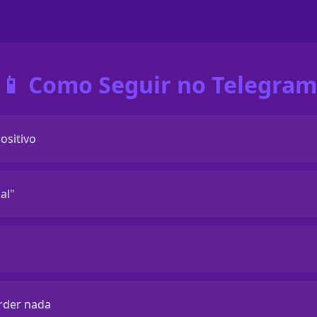
📱 Como Seguir no Telegram
ositivo
al"
erder nada