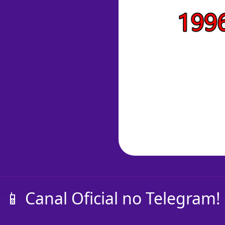
📱 Canal Oficial no Telegram!