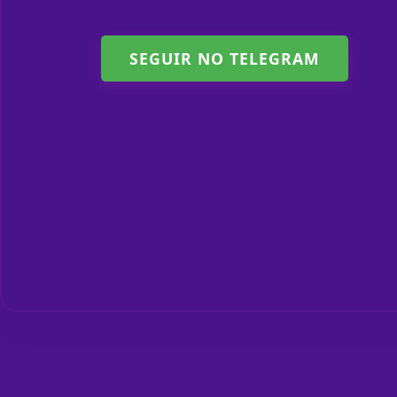
SEGUIR NO TELEGRAM