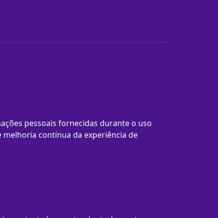
mações pessoais fornecidas durante o uso
e melhoria contínua da experiência de