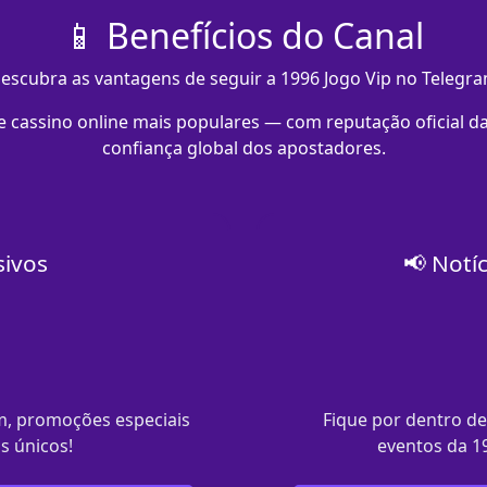
📱 Benefícios do Canal
escubra as vantagens de seguir a 1996 Jogo Vip no Telegr
 cassino online mais populares — com reputação oficial da 1
confiança global dos apostadores.
sivos
📢 Notí
m, promoções especiais
Fique por dentro d
s únicos!
eventos da 1