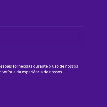
essoais fornecidas durante o uso de nossos
 contínua da experiência de nossos