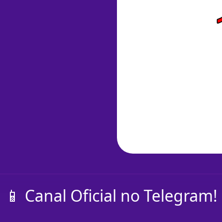
📱 Canal Oficial no Telegram!