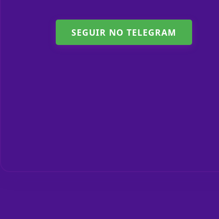
SEGUIR NO TELEGRAM