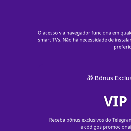
O acesso via navegador funciona em qual
smart TVs. Não há necessidade de instala
preferi
🎁 Bônus Exclu
VIP
Receba bônus exclusivos do Telegra
e códigos promocionai