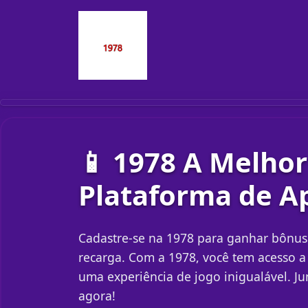
📱 1978 A Melhor
Plataforma de A
Cadastre-se na 1978 para ganhar bônus
recarga. Com a 1978, você tem acesso a
uma experiência de jogo inigualável. J
agora!