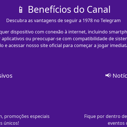
📱 Benefícios do Canal
Descubra as vantagens de seguir a 1978 no Telegram
quer dispositivo com conexão à internet, incluindo smartp
r aplicativos ou preocupar-se com compatibilidade de siste
do e acessar nosso site oficial para começar a jogar imedia
sivos
📢 Notí
m, promoções especiais
Fique por dentro d
s únicos!
eventos 