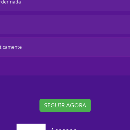
erder nada
a
aticamente
SEGUIR AGORA