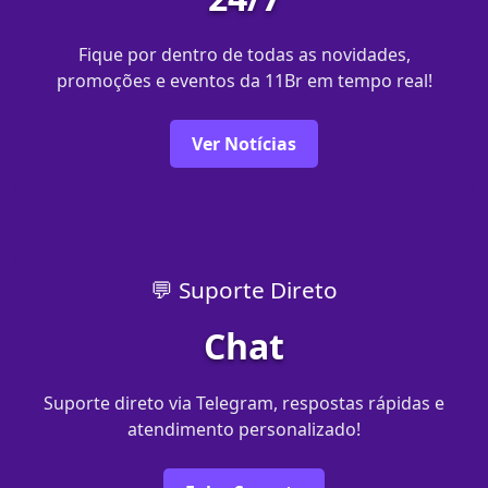
Fique por dentro de todas as novidades,
promoções e eventos da 11Br em tempo real!
Ver Notícias
💬 Suporte Direto
Chat
Suporte direto via Telegram, respostas rápidas e
atendimento personalizado!