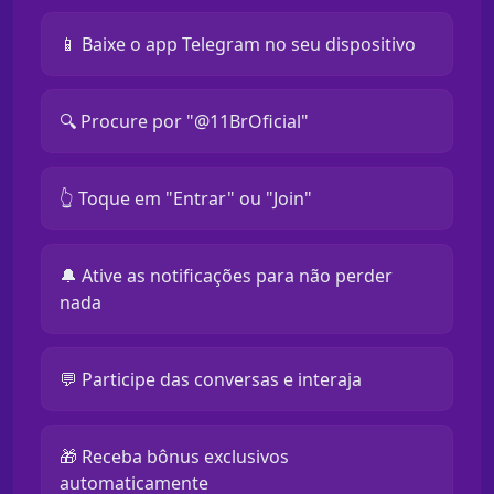
📱 Baixe o app Telegram no seu dispositivo
🔍 Procure por "@11BrOficial"
👆 Toque em "Entrar" ou "Join"
🔔 Ative as notificações para não perder
nada
💬 Participe das conversas e interaja
🎁 Receba bônus exclusivos
automaticamente