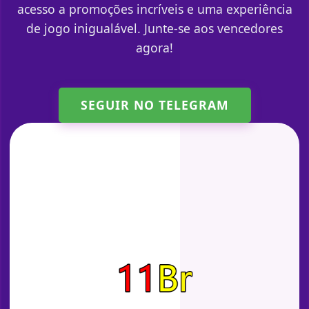
acesso a promoções incríveis e uma experiência
de jogo inigualável. Junte-se aos vencedores
agora!
SEGUIR NO TELEGRAM