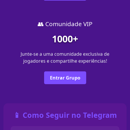
👥 Comunidade VIP
1000+
Junte-se a uma comunidade exclusiva de
jogadores e compartilhe experiências!
Entrar Grupo
📱 Como Seguir no Telegram