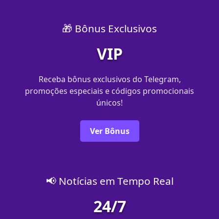
🎁 Bônus Exclusivos
VIP
Receba bônus exclusivos do Telegram,
promoções especiais e códigos promocionais
únicos!
Ver Bônus
📢 Notícias em Tempo Real
24/7