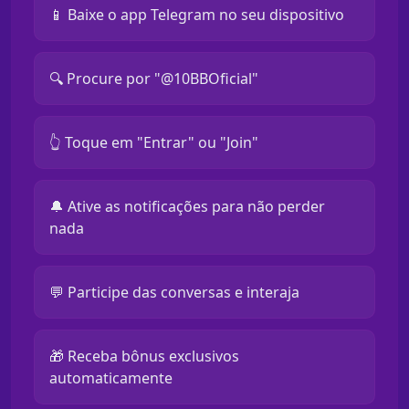
📱 Baixe o app Telegram no seu dispositivo
🔍 Procure por "@10BBOficial"
👆 Toque em "Entrar" ou "Join"
🔔 Ative as notificações para não perder
nada
💬 Participe das conversas e interaja
🎁 Receba bônus exclusivos
automaticamente