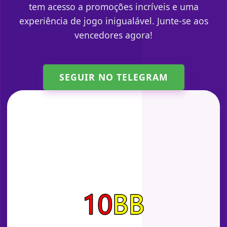
tem acesso a promoções incríveis e uma
experiência de jogo inigualável. Junte-se aos
vencedores agora!
SEGUIR NO TELEGRAM