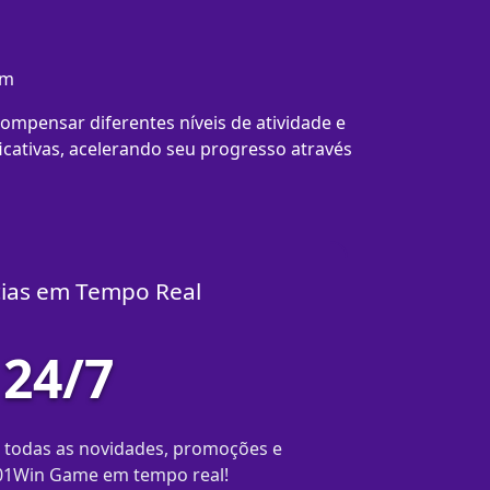
am
ompensar diferentes níveis de atividade e
cativas, acelerando seu progresso através
cias em Tempo Real
24/7
e todas as novidades, promoções e
01Win Game em tempo real!