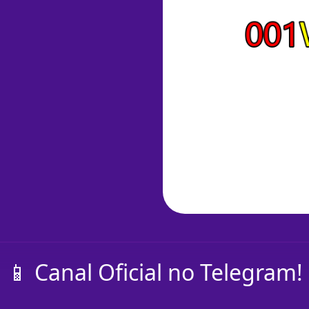
📱 Canal Oficial no Telegram!