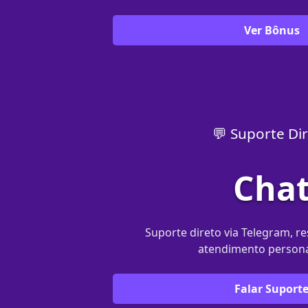
Ver Bônus
💬 Suporte Di
Cha
Suporte direto via Telegram, r
atendimento persona
Falar Suport