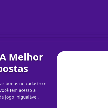
 A Melhor
postas
ar bônus no cadastro e
você tem acesso a
e jogo inigualável.