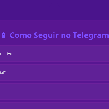
📱 Como Seguir no Telegram
ositivo
al"