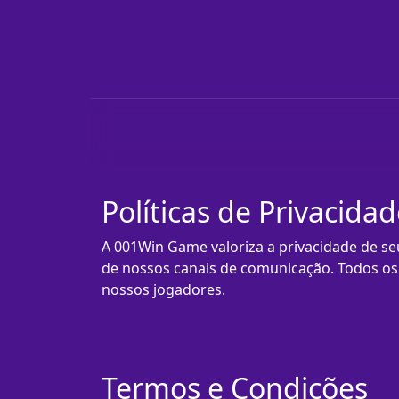
Políticas de Privacida
A 001Win Game valoriza a privacidade de s
de nossos canais de comunicação. Todos os 
nossos jogadores.
Termos e Condições