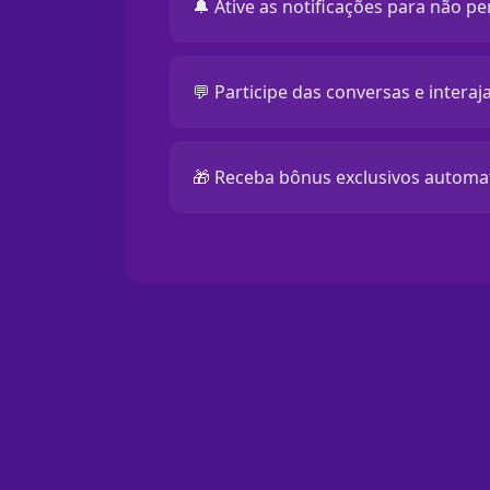
🔔 Ative as notificações para não p
💬 Participe das conversas e interaj
🎁 Receba bônus exclusivos autom