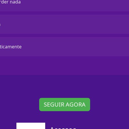
erder nada
a
aticamente
SEGUIR AGORA