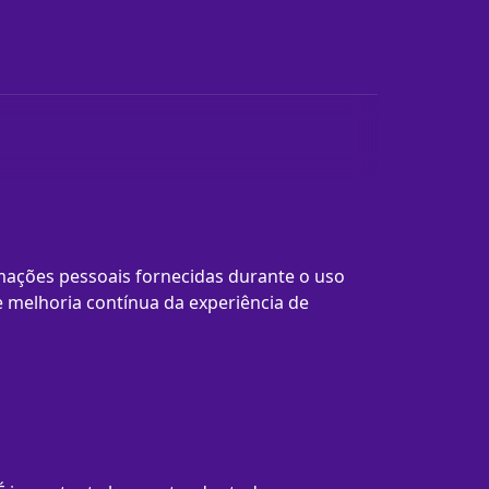
mações pessoais fornecidas durante o uso
e melhoria contínua da experiência de