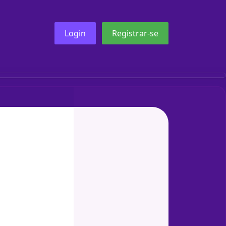
Login
Registrar-se