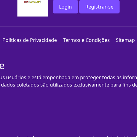
Login
Registrar-se
Políticas de Privacidade
Termos e Condições
Sitemap
de
eus usuários e está empenhada em proteger todas as infor
dados coletados são utilizados exclusivamente para fins d