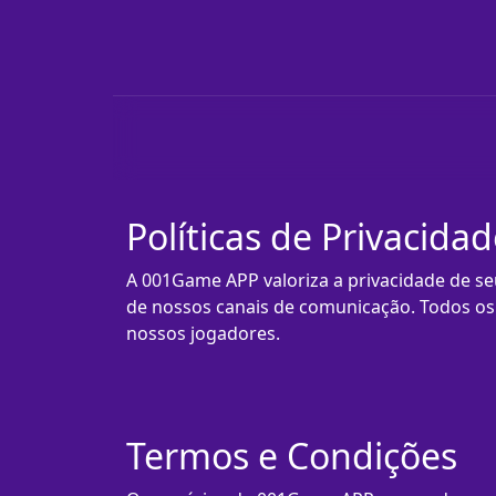
Políticas de Privacida
A 001Game APP valoriza a privacidade de s
de nossos canais de comunicação. Todos os 
nossos jogadores.
Termos e Condições