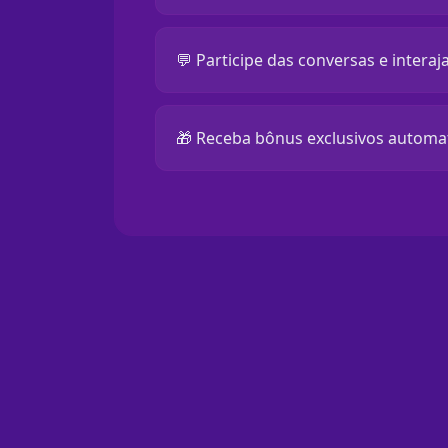
💬 Participe das conversas e interaj
🎁 Receba bônus exclusivos autom