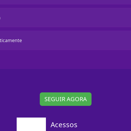
a
aticamente
SEGUIR AGORA
Acessos